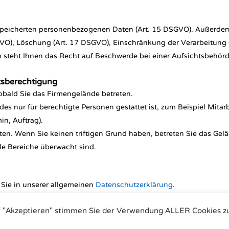
espeicherten personenbezogenen Daten (Art. 15 DSGVO). Außerde
GVO), Löschung (Art. 17 DSGVO), Einschränkung der Verarbeitung
 steht Ihnen das Recht auf Beschwerde bei einer Aufsichtsbehörd
tsberechtigung
bald Sie das Firmengelände betreten.
des nur für berechtigte Personen gestattet ist, zum Beispiel Mitar
in, Auftrag).
eten. Wenn Sie keinen triftigen Grund haben, betreten Sie das Gelä
lle Bereiche überwacht sind.
Sie in unserer allgemeinen
Datenschutzerklärung
.
f "Akzeptieren" stimmen Sie der Verwendung ALLER Cookies z
matische Antriebe | Tel.: +49 (0)7243 59 34-0 | eMail: info@airtorque.de |
Im