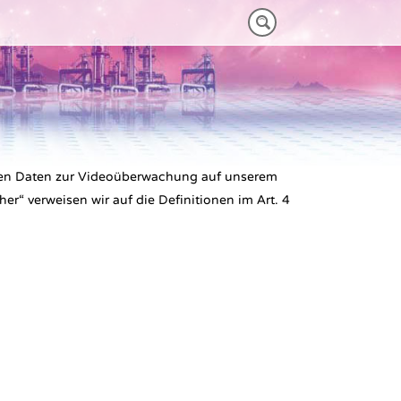
NM)
 HEAVY-DUTY
VORTEILE VT PLUS-SERIE
MT-SERIE (25-75NM)
enen Daten zur Videoüberwachung auf unserem
er“ verweisen wir auf die Definitionen im Art. 4