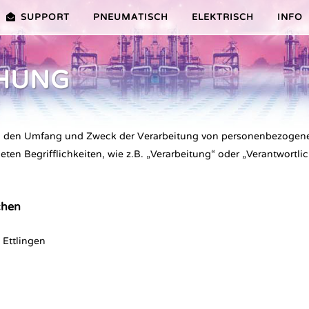
SUPPORT
PNEUMATISCH
ELEKTRISCH
INFO
HUNG
PREMIER-SERIE (20-100NM)
VORTEILE EDITION 2010
VRX/VSX/VTX-SERIE (25-1000
VORTEILE
TEILE ER PLUS-SERIE
AUSWAHLHILFE
VORTEILE V-SERIE
Art, den Umfang und Zweck der Verarbeitung von personenbezog
SERVICE VIDEOS
en Begrifflichkeiten, wie z.B. „Verarbeitung“ oder „Verantwortlich
chen
 Ettlingen