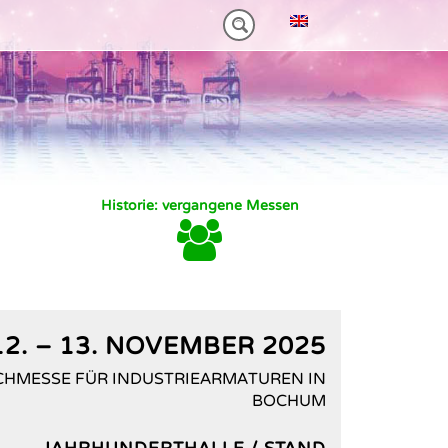
NM)
 HEAVY-DUTY
VORTEILE VT PLUS-SERIE
MT-SERIE (25-75NM)
Historie: vergangene Messen
12. – 13. NOVEMBER 2025
CHMESSE FÜR INDUSTRIEARMATUREN IN
BOCHUM