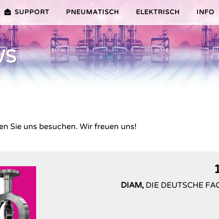
SUPPORT
PNEUMATISCH
ELEKTRISCH
INFO
WS
PREMIER-SERIE (20-100NM)
VORTEILE EDITION 2010
VRX/VSX/VTX-SERIE (25-1000
VORTEILE
TEILE ER PLUS-SERIE
AUSWAHLHILFE
VORTEILE V-SERIE
SERVICE VIDEOS
men Sie uns besuchen. Wir freuen uns!
DIAM,
DIE DEUTSCHE FA