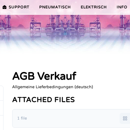
SUPPORT
PNEUMATISCH
ELEKTRISCH
INFO
PREMIER-SERIE (20-100NM)
VORTEILE EDITION 2010
VRX/VSX/VTX-SERIE (25-1000N
VORTEILE
TEILE ER PLUS-SERIE
AUSWAHLHILFE
VORTEILE V-SERIE
SERVICE VIDEOS
AGB Verkauf
Allgemeine Lieferbedingungen (deutsch)
ATTACHED FILES
1 file