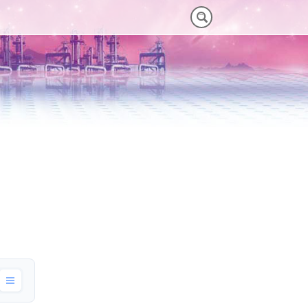
M)
 HEAVY-DUTY
VORTEILE VT PLUS-SERIE
MT-SERIE (25-75NM)