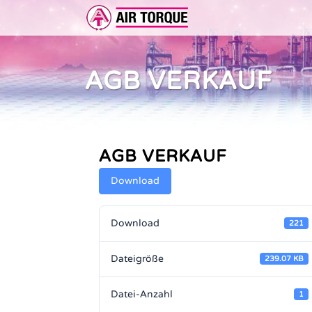
AGB VERKAUF
ERWEITERUNGEN
DOKUMENTATION
ER 
DOKUMENTATION
VOR
AGB VERKAUF
Download
Download
221
Dateigröße
239.07 KB
Datei-Anzahl
1