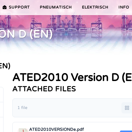
SUPPORT
PNEUMATISCH
ELEKTRISCH
INFO
ON D (EN)
PREMIER-SERIE (20-100NM)
VORTEILE EDITION 2010
VRX/VSX/VTX-SERIE (25-1000N
VORTEILE
TEILE ER PLUS-SERIE
AUSWAHLHILFE
VORTEILE V-SERIE
SERVICE VIDEOS
EN)
ATED2010 Version D (
ATTACHED FILES
1 file
ATED2010VERSIONDe.pdf