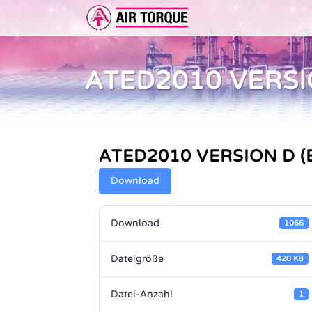
ATED2010 VERSI
ERWEITERUNGEN
DOKUMENTATION
ER 
DOKUMENTATION
VOR
ATED2010 VERSION D (
Download
Download
1066
Dateigröße
420 KB
Datei-Anzahl
1