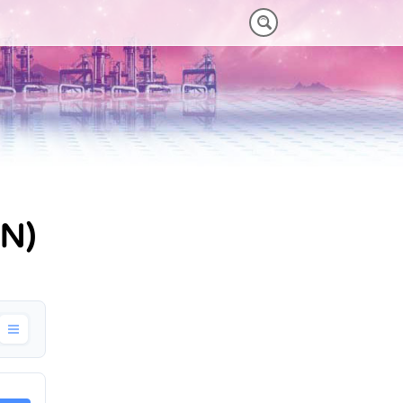
M)
 HEAVY-DUTY
VORTEILE VT PLUS-SERIE
MT-SERIE (25-75NM)
EN)