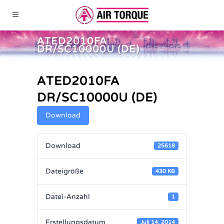
ATED2010FA
DR/SC10000U (DE)
ATED2010FA
DR/SC10000U (DE)
Download
Download
25618
Dateigröße
430 KB
Datei-Anzahl
1
Erstellungsdatum
Juli 14, 2014