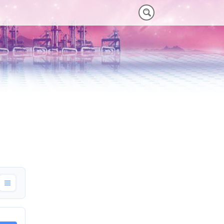
NM)
 HEAVY-DUTY
VORTEILE VT PLUS-SERIE
MT-SERIE (25-75NM)