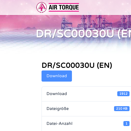
DR/SC00030U (E
ERWEITERUNGEN
DOKUMENTATION
ER 
DOKUMENTATION
VOR
DR/SC00030U (EN)
Download
Download
1912
Dateigröße
210 KB
Datei-Anzahl
1