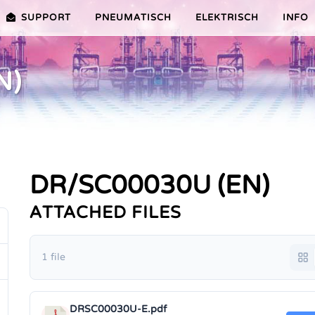
SUPPORT
PNEUMATISCH
ELEKTRISCH
INFO
N)
PREMIER-SERIE (20-100NM)
VORTEILE EDITION 2010
VRX/VSX/VTX-SERIE (25-1000
VORTEILE
TEILE ER PLUS-SERIE
AUSWAHLHILFE
VORTEILE V-SERIE
SERVICE VIDEOS
DR/SC00030U (EN)
ATTACHED FILES
1 file
DRSC00030U-E.pdf