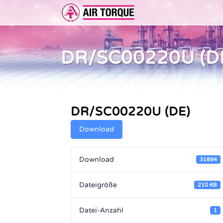
DR/SC00220U (D
ERWEITERUNGEN
DOKUMENTATION
ER 
DOKUMENTATION
VOR
DR/SC00220U (DE)
Download
Download
31894
Dateigröße
210 KB
Datei-Anzahl
1