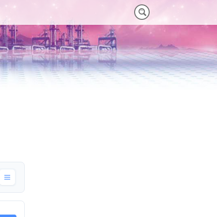
M)
 HEAVY-DUTY
VORTEILE VT PLUS-SERIE
MT-SERIE (25-75NM)