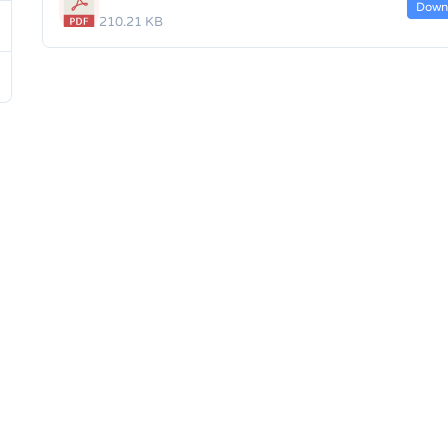
Down
210.21 KB