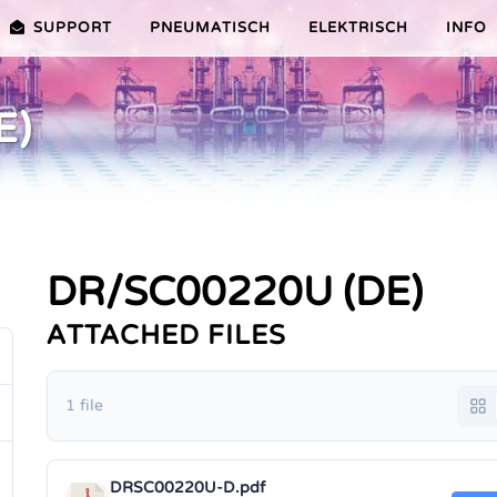
SUPPORT
PNEUMATISCH
ELEKTRISCH
INFO
E)
PREMIER-SERIE (20-100NM)
VORTEILE EDITION 2010
VRX/VSX/VTX-SERIE (25-1000N
VORTEILE
TEILE ER PLUS-SERIE
AUSWAHLHILFE
VORTEILE V-SERIE
SERVICE VIDEOS
DR/SC00220U (DE)
ATTACHED FILES
1 file
DRSC00220U-D.pdf