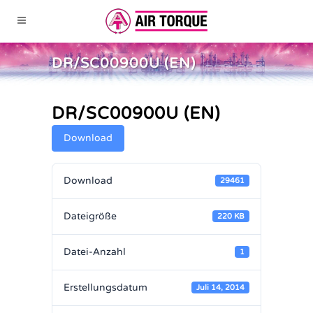
DR/SC00900U (EN)
DR/SC00900U (EN)
Download
Download
29461
Dateigröße
220 KB
Datei-Anzahl
1
Erstellungsdatum
Juli 14, 2014