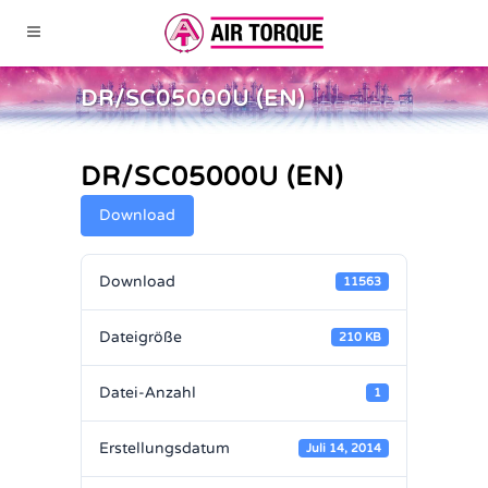
DR/SC05000U (EN)
DR/SC05000U (EN)
Download
Download
11563
Dateigröße
210 KB
Datei-Anzahl
1
Erstellungsdatum
Juli 14, 2014