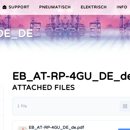
SUPPORT
PNEUMATISCH
ELEKTRISCH
INFO
DE_DE
PREMIER-SERIE (20-100NM)
VORTEILE EDITION 2010
VRX/VSX/VTX-SERIE (25-1000N
VORTEILE
TEILE ER PLUS-SERIE
AUSWAHLHILFE
VORTEILE V-SERIE
SERVICE VIDEOS
EB_AT-RP-4GU_DE_d
ATTACHED FILES
1 file
EB_AT-RP-4GU_DE_de.pdf