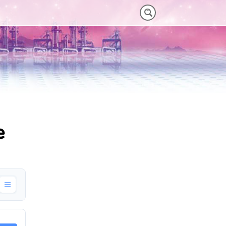
M)
 HEAVY-DUTY
VORTEILE VT PLUS-SERIE
MT-SERIE (25-75NM)
e