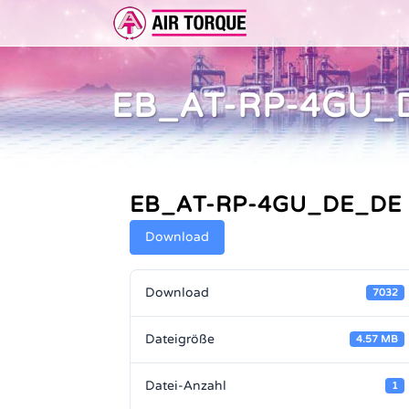
EB_AT-RP-4GU_
ERWEITERUNGEN
DOKUMENTATION
ER 
DOKUMENTATION
VOR
EB_AT-RP-4GU_DE_DE
Download
Download
7032
Dateigröße
4.57 MB
Datei-Anzahl
1