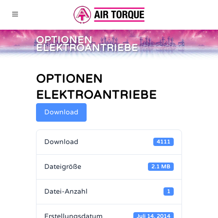
OPTIONEN
ELEKTROANTRIEBE
OPTIONEN
ELEKTROANTRIEBE
Download
Download
4111
Dateigröße
2.1 MB
Datei-Anzahl
1
Erstellungsdatum
Juli 14, 2014