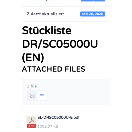
Zuletzt aktualisiert
Mai 26, 2020
Stückliste
DR/SC05000U
(EN)
ATTACHED FILES
1 file
SL-DRSC05000U-E.pdf
1002.07 KB