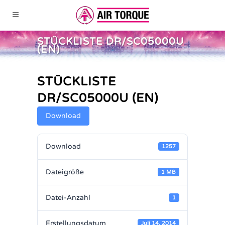
STÜCKLISTE DR/SC05000U
(EN)
STÜCKLISTE
DR/SC05000U (EN)
Download
Download
1257
Dateigröße
1 MB
Datei-Anzahl
1
Erstellungsdatum
Juli 14, 2014