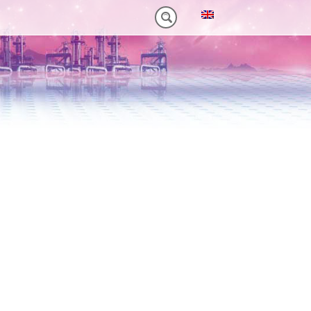
NM)
 HEAVY-DUTY
VORTEILE VT PLUS-SERIE
MT-SERIE (25-75NM)