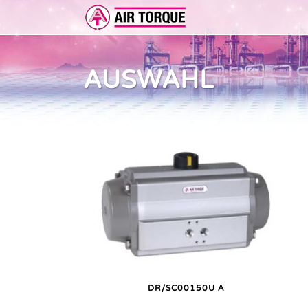
AUSWAHL
ERWEITERUNGEN
DOKUMENTATION
ER 
DOKUMENTATION
VOR
DR/SC00150U A