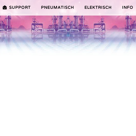
SUPPORT
PNEUMATISCH
ELEKTRISCH
INFO
PREMIER-SERIE (20-100NM)
VORTEILE EDITION 2010
VRX/VSX/VTX-SERIE (25-1000
VORTEILE
TEILE ER PLUS-SERIE
AUSWAHLHILFE
VORTEILE V-SERIE
SERVICE VIDEOS