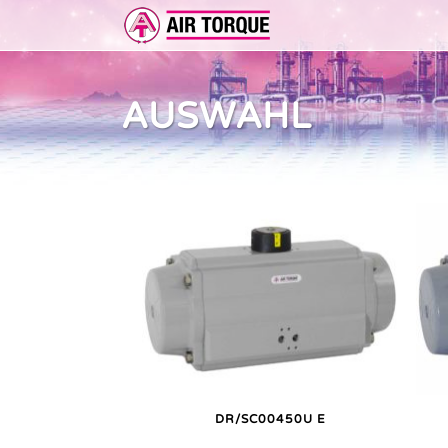
AUSWAHL
ERWEITERUNGEN
DOKUMENTATION
ER 
DOKUMENTATION
VOR
DR/SC00450U E