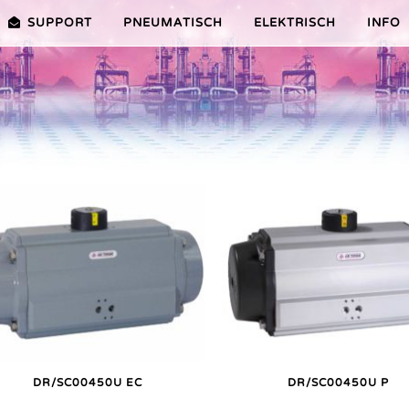
SUPPORT
PNEUMATISCH
ELEKTRISCH
INFO
PREMIER-SERIE (20-100NM)
VORTEILE EDITION 2010
VRX/VSX/VTX-SERIE (25-1000
VORTEILE
TEILE ER PLUS-SERIE
AUSWAHLHILFE
VORTEILE V-SERIE
SERVICE VIDEOS
DR/SC00450U EC
DR/SC00450U P