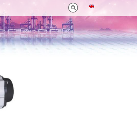
NM)
 HEAVY-DUTY
VORTEILE VT PLUS-SERIE
MT-SERIE (25-75NM)