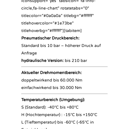
iconsupport=“yes“ tabsicon=“fa-info-
circle,fa-line-chart“ rotatetabs=“0″
titlecolor=“#0a0a0a“ titlebg=“#ffffff“
titlehovercolor=“#1e73be“
titlehoverbg=“#ffffff“][tabitem]
Pneumatischer Druckbereich:
Standard bis 10 bar – höherer Druck auf
Anfrage
hydraulische Version:
bis 210 bar
Aktueller Drehmomentbereich:
doppeltwirkend bis 60.000 Nm
einfachwirkend bis 30.000 Nm
Temperaturbereich (Umgebung):
S (Standard): -40°C bis +80°C
H (Hochtemperatur) : -15°C bis +150°C
L (Tieftemperatur) bis -60°C (-65°C in