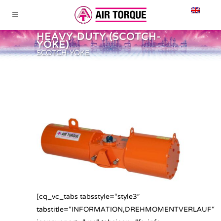
HEAVY-DUTY (SCOTCH-
YOKE)
SCOTCH-YOKE
[cq_vc_tabs tabsstyle=“style3″
tabstitle=“INFORMATION,DREHMOMENTVERLAUF“