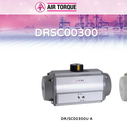
DRSC00300
ERWEITERUNGEN
DOKUMENTATION
ER 
DOKUMENTATION
VOR
DR/SC00300U A