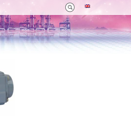
NM)
 HEAVY-DUTY
VORTEILE VT PLUS-SERIE
MT-SERIE (25-75NM)