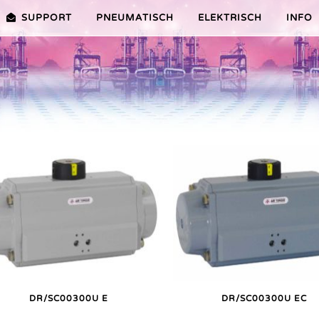
SUPPORT
PNEUMATISCH
ELEKTRISCH
INFO
PREMIER-SERIE (20-100NM)
VORTEILE EDITION 2010
VRX/VSX/VTX-SERIE (25-1000
VORTEILE
TEILE ER PLUS-SERIE
AUSWAHLHILFE
VORTEILE V-SERIE
SERVICE VIDEOS
DR/SC00300U E
DR/SC00300U EC