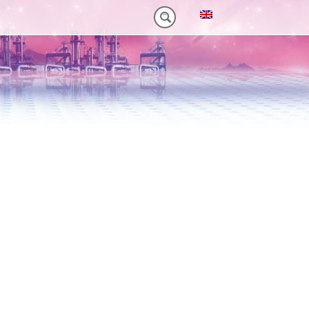
NM)
 HEAVY-DUTY
VORTEILE VT PLUS-SERIE
MT-SERIE (25-75NM)