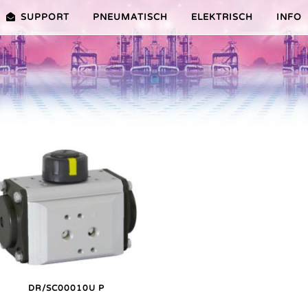
SUPPORT
PNEUMATISCH
ELEKTRISCH
INFO
PREMIER-SERIE (20-100NM)
VORTEILE EDITION 2010
VRX/VSX/VTX-SERIE (25-1000
VORTEILE
TEILE ER PLUS-SERIE
AUSWAHLHILFE
VORTEILE V-SERIE
SERVICE VIDEOS
DR/SC00010U P