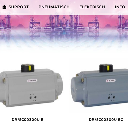
SUPPORT
PNEUMATISCH
ELEKTRISCH
INFO
PREMIER-SERIE (20-100NM)
VORTEILE EDITION 2010
VRX/VSX/VTX-SERIE (25-1000
VORTEILE
TEILE ER PLUS-SERIE
AUSWAHLHILFE
VORTEILE V-SERIE
SERVICE VIDEOS
DR/SC00300U E
DR/SC00300U EC