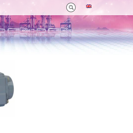
NM)
 HEAVY-DUTY
VORTEILE VT PLUS-SERIE
MT-SERIE (25-75NM)