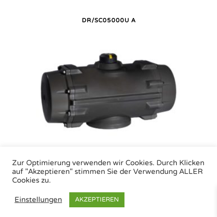
DR/SC05000U A
DR/SC05000U P
Zur Optimierung verwenden wir Cookies. Durch Klicken
auf "Akzeptieren" stimmen Sie der Verwendung ALLER
Cookies zu.
Air Torque GmbH - Pneumatische Antriebe | Tel.: +49 (0)7243 59 34-0 | eMail:
Einstellungen
AKZEPTIEREN
info@airtorque.de |
Impressum
|
Datenschutz