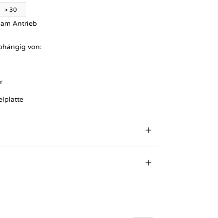
> 30
t am Antrieb
abhängig von:
r
elplatte