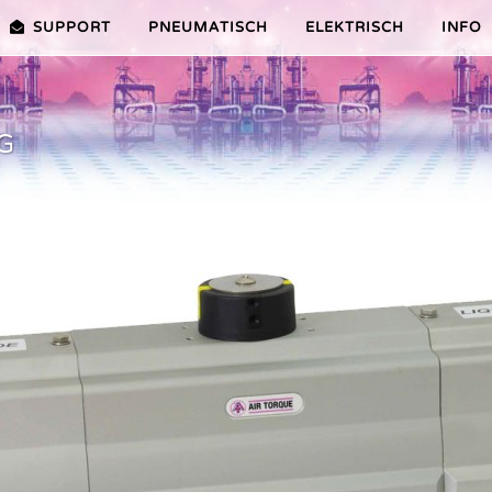
SUPPORT
PNEUMATISCH
ELEKTRISCH
INFO
G
PREMIER-SERIE (20-100NM)
VORTEILE EDITION 2010
VRX/VSX/VTX-SERIE (25-1000N
VORTEILE
TEILE ER PLUS-SERIE
AUSWAHLHILFE
VORTEILE V-SERIE
SERVICE VIDEOS