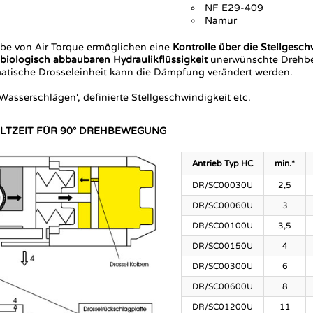
NF E29-409
Namur
ebe von Air Torque ermöglichen eine
Kontrolle über die Stellgesch
biologisch abbaubaren Hydraulikflüssigkeit
unerwünschte Drehbe
matische Drosseleinheit kann die Dämpfung verändert werden.
asserschlägen‘, definierte Stellgeschwindigkeit etc.
LTZEIT FÜR 90° DREHBEWEGUNG
Antrieb Typ HC
min.*
DR/SC00030U
2,5
DR/SC00060U
3
DR/SC00100U
3,5
DR/SC00150U
4
DR/SC00300U
6
DR/SC00600U
8
DR/SC01200U
11