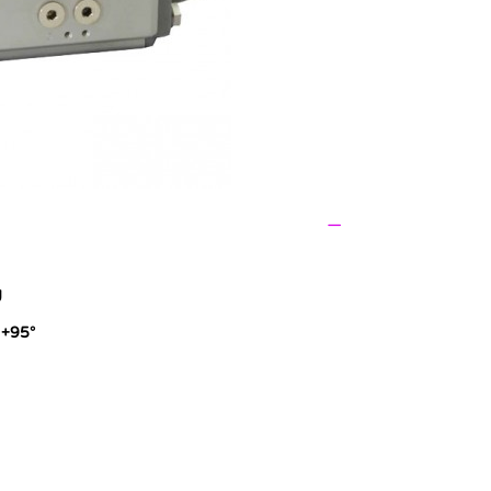
g
 +95°