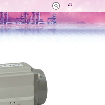
M)
 HEAVY-DUTY
VORTEILE VT PLUS-SERIE
MT-SERIE (25-75NM)