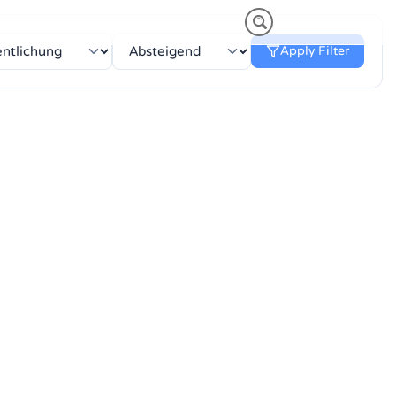
Apply Filter
NM)
 HEAVY-DUTY
VORTEILE VT PLUS-SERIE
MT-SERIE (25-75NM)