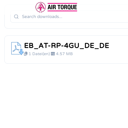
ERWEITERUNGEN
DOKUMENTATION
ER 
EB_AT-RP-4GU_DE_DE
DOKUMENTATION
VOR
1 Datei(en)
4.57 MB