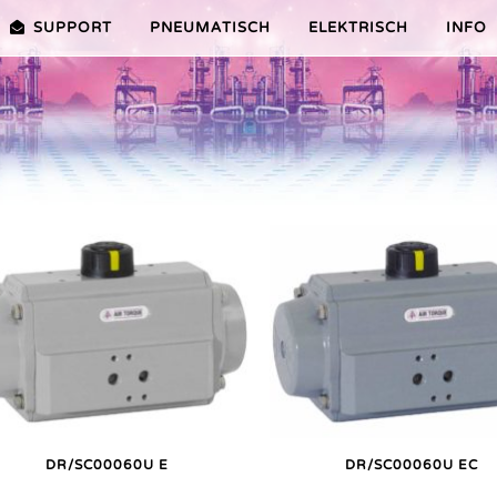
SUPPORT
PNEUMATISCH
ELEKTRISCH
INFO
PREMIER-SERIE (20-100NM)
VORTEILE EDITION 2010
VRX/VSX/VTX-SERIE (25-1000N
VORTEILE
TEILE ER PLUS-SERIE
AUSWAHLHILFE
VORTEILE V-SERIE
SERVICE VIDEOS
DR/SC00060U E
DR/SC00060U EC