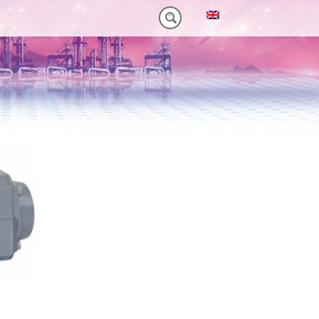
M)
 HEAVY-DUTY
VORTEILE VT PLUS-SERIE
MT-SERIE (25-75NM)