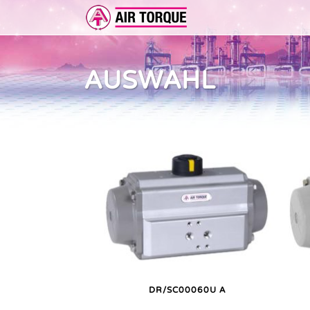
AUSWAHL
ERWEITERUNGEN
DOKUMENTATION
ER 
DOKUMENTATION
VOR
DR/SC00060U A