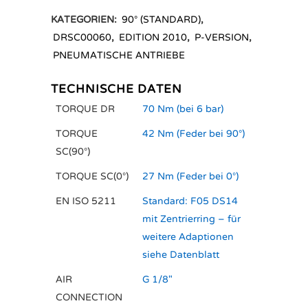
KATEGORIEN:
90° (STANDARD)
,
DRSC00060
,
EDITION 2010
,
P-VERSION
,
PNEUMATISCHE ANTRIEBE
TECHNISCHE DATEN
TORQUE DR
70 Nm (bei 6 bar)
TORQUE
42 Nm (Feder bei 90°)
SC(90°)
TORQUE SC(0°)
27 Nm (Feder bei 0°)
EN ISO 5211
Standard: F05 DS14
mit Zentrierring – für
weitere Adaptionen
siehe Datenblatt
AIR
G 1/8"
CONNECTION