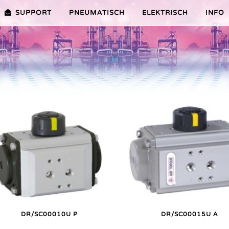
SUPPORT
PNEUMATISCH
ELEKTRISCH
INFO
PREMIER-SERIE (20-100NM)
VORTEILE EDITION 2010
VRX/VSX/VTX-SERIE (25-1000
VORTEILE
TEILE ER PLUS-SERIE
AUSWAHLHILFE
VORTEILE V-SERIE
SERVICE VIDEOS
DR/SC00010U P
DR/SC00015U A