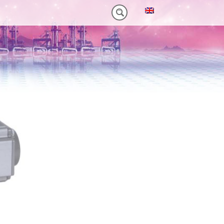
NM)
 HEAVY-DUTY
VORTEILE VT PLUS-SERIE
MT-SERIE (25-75NM)