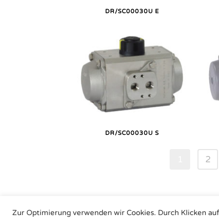
DR/SC00030U E
DR/SC00030U S
1
2
Zur Optimierung verwenden wir Cookies. Durch Klicken au
Air Torque GmbH - Pneu