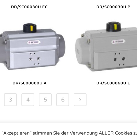
DR/SC00030U EC
DR/SC00030U P
DR/SC00060U A
DR/SC00060U E
3
4
5
6
f "Akzeptieren" stimmen Sie der Verwendung ALLER Cookies z
matische Antriebe | Tel.: +49 (0)7243 59 34-0 | eMail: info@airtorque.de |
Im