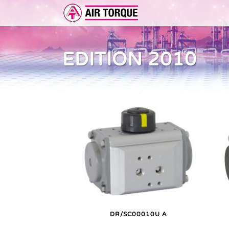
EDITION 2010
ERWEITERUNGEN
DOKUMENTATION
ER 
DOKUMENTATION
VOR
DR/SC00010U A