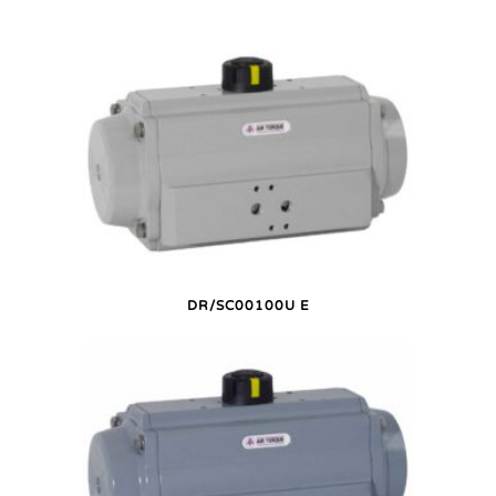
DR/SC00100U E