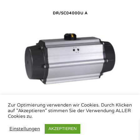
DR/SC04000U A
DR/SC04000U P
Zur Optimierung verwenden wir Cookies. Durch Klicken
auf "Akzeptieren" stimmen Sie der Verwendung ALLER
Cookies zu.
Air Torque GmbH - Pneumatische Antriebe | Tel.: +49 (0)7243 59 34-0 | eMail:
Einstellungen
AKZEPTIEREN
info@airtorque.de |
Impressum
|
Datenschutz