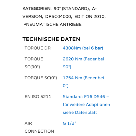
KATEGORIEN:
90° (STANDARD)
,
A-
VERSION
,
DRSC04000
,
EDITION 2010
,
PNEUMATISCHE ANTRIEBE
TECHNISCHE DATEN
TORQUE DR
4308Nm (bei 6 bar)
TORQUE
2620 Nm (Feder bei
SC(90°)
90°)
TORQUE SC(0°)
1754 Nm (Feder bei
0°)
EN ISO 5211
Standard: F16 DS46 –
für weitere Adaptionen
siehe Datenblatt
AIR
G 1/2"
CONNECTION