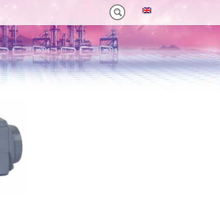
M)
 HEAVY-DUTY
VORTEILE VT PLUS-SERIE
MT-SERIE (25-75NM)