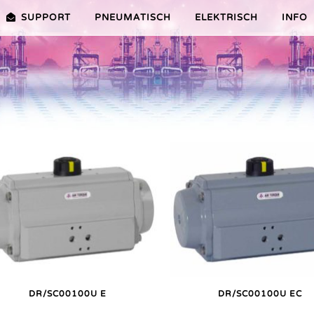
SUPPORT
PNEUMATISCH
ELEKTRISCH
INFO
PREMIER-SERIE (20-100NM)
VORTEILE EDITION 2010
VRX/VSX/VTX-SERIE (25-1000N
VORTEILE
TEILE ER PLUS-SERIE
AUSWAHLHILFE
VORTEILE V-SERIE
SERVICE VIDEOS
DR/SC00100U E
DR/SC00100U EC