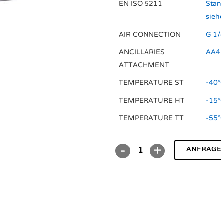
EN ISO 5211
Stan
sieh
AIR CONNECTION
G 1/
ANCILLARIES
AA4
ATTACHMENT
TEMPERATURE ST
-40°
TEMPERATURE HT
-15°
TEMPERATURE TT
-55°
ANFRAG
DR/SC01200U
A
quantity