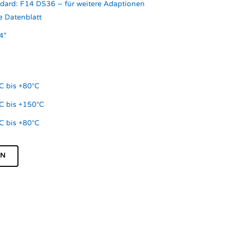
dard: F14 DS36 – für weitere Adaptionen
e Datenblatt
4"
C bis +80°C
C bis +150°C
C bis +80°C
EN