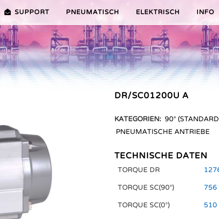
SUPPORT
PNEUMATISCH
ELEKTRISCH
INFO
PREMIER-SERIE (20-100NM)
VORTEILE EDITION 2010
VRX/VSX/VTX-SERIE (25-1000N
VORTEILE
TEILE ER PLUS-SERIE
AUSWAHLHILFE
VORTEILE V-SERIE
DR/SC01200U A
SERVICE VIDEOS
KATEGORIEN:
90° (STANDARD
PNEUMATISCHE ANTRIEBE
TECHNISCHE DATEN
TORQUE DR
1276
TORQUE SC(90°)
756 
TORQUE SC(0°)
510 