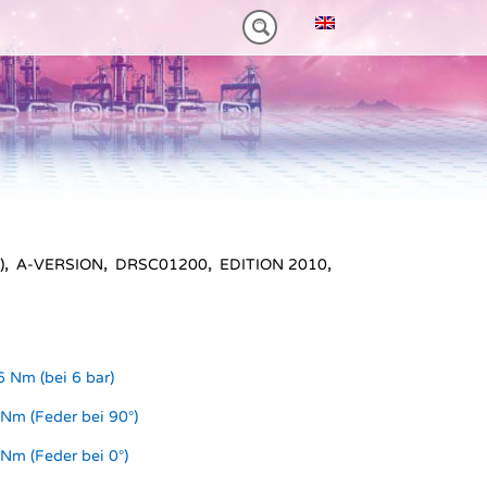
M)
 HEAVY-DUTY
VORTEILE VT PLUS-SERIE
MT-SERIE (25-75NM)
)
,
A-VERSION
,
DRSC01200
,
EDITION 2010
,
 Nm (bei 6 bar)
Nm (Feder bei 90°)
Nm (Feder bei 0°)