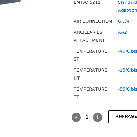
EN ISO 5211
Standard
Adaption
AIR CONNECTION
G 1/4"
ANCILLARIES
AA2
ATTACHMENT
TEMPERATURE
-40°C bi
ST
TEMPERATURE
-15°C bi
HT
TEMPERATURE
-55°C bi
TT
ANFRAG
DR/SC00220U
EC