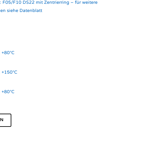
: F05/F10 DS22 mit Zentrierring – für weitere
en siehe Datenblatt
s +80°C
s +150°C
s +80°C
EN