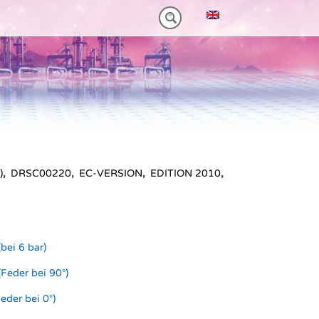
M)
 HEAVY-DUTY
VORTEILE VT PLUS-SERIE
MT-SERIE (25-75NM)
)
,
DRSC00220
,
EC-VERSION
,
EDITION 2010
,
bei 6 bar)
Feder bei 90°)
eder bei 0°)