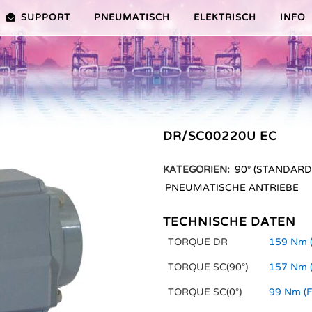
SUPPORT
PNEUMATISCH
ELEKTRISCH
INFO
PREMIER-SERIE (20-100NM)
VORTEILE EDITION 2010
VRX/VSX/VTX-SERIE (25-1000N
VORTEILE
TEILE ER PLUS-SERIE
AUSWAHLHILFE
VORTEILE V-SERIE
DR/SC00220U EC
SERVICE VIDEOS
KATEGORIEN:
90° (STANDARD
PNEUMATISCHE ANTRIEBE
TECHNISCHE DATEN
TORQUE DR
159 Nm (
TORQUE SC(90°)
157 Nm (
TORQUE SC(0°)
99 Nm (F