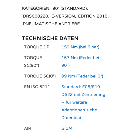
KATEGORIEN:
90° (STANDARD)
,
DRSC00220
,
E-VERSION
,
EDITION 2010
,
PNEUMATISCHE ANTRIEBE
TECHNISCHE DATEN
TORQUE DR
159 Nm (bei 6 bar)
TORQUE
157 Nm (Feder bei
SC(90°)
90°)
TORQUE SC(0°)
99 Nm (Feder bei 0°)
EN ISO 5211
Standard: F05/F10
DS22 mit Zentrierring
– für weitere
Adaptionen siehe
Datenblatt
AIR
G 1/4"