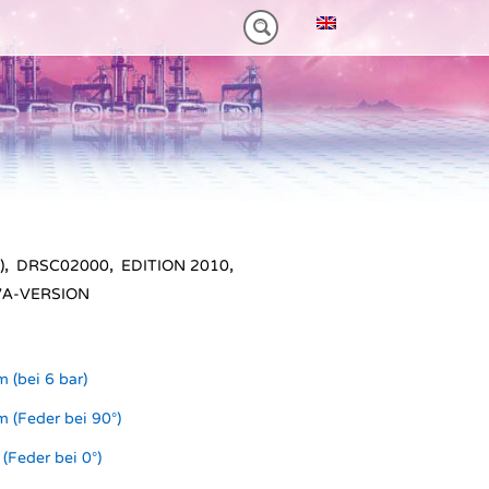
NM)
 HEAVY-DUTY
VORTEILE VT PLUS-SERIE
MT-SERIE (25-75NM)
)
,
DRSC02000
,
EDITION 2010
,
VA-VERSION
 (bei 6 bar)
 (Feder bei 90°)
(Feder bei 0°)