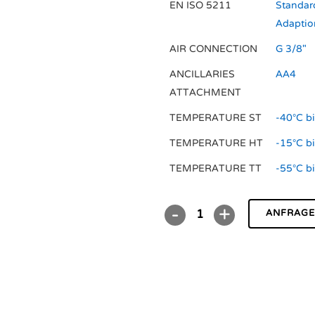
EN ISO 5211
Standard
Adaptio
AIR CONNECTION
G 3/8"
ANCILLARIES
AA4
ATTACHMENT
TEMPERATURE ST
-40°C b
TEMPERATURE HT
-15°C b
TEMPERATURE TT
-55°C b
ANFRAG
DR/SC02000U
S
quantity