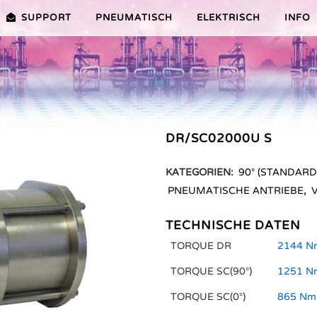
SUPPORT
PNEUMATISCH
ELEKTRISCH
INFO
PREMIER-SERIE (20-100NM)
VORTEILE EDITION 2010
VRX/VSX/VTX-SERIE (25-1000
VORTEILE
TEILE ER PLUS-SERIE
AUSWAHLHILFE
VORTEILE V-SERIE
DR/SC02000U S
SERVICE VIDEOS
KATEGORIEN:
90° (STANDARD
PNEUMATISCHE ANTRIEBE
,
TECHNISCHE DATEN
TORQUE DR
2144 Nm
TORQUE SC(90°)
1251 Nm
TORQUE SC(0°)
865 Nm 