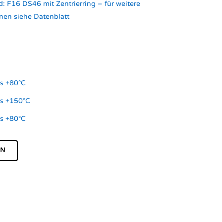
: F16 DS46 mit Zentrierring – für weitere
nen siehe Datenblatt
is +80°C
is +150°C
is +80°C
EN